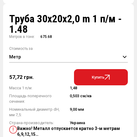
Труба 30х20х2,0 m 1 п/м -
1.48
Метров в тоне:
675.68
Стоимость за
Метр
57,72 грн.
Купить
Масса 1 п/м:
1,48
Площадь поперечного
0,503 см/кв
сечения:
Номинальный диаметр dH,
9,00 мм
мм 7,5:
Страна-производитель:
Украина
Важно! Металл отпускается кратно 3-м метрам
6,9,12,15…