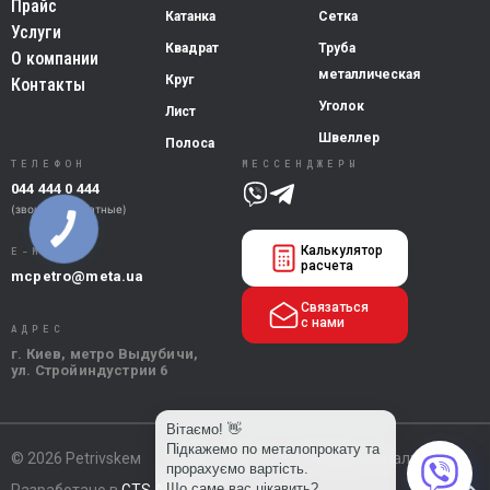
Прайс
Катанка
Сетка
Услуги
Квадрат
Труба
О компании
металлическая
Круг
Контакты
Уголок
Лист
Швеллер
Полоса
ТЕЛЕФОН
МЕССЕНДЖЕРЫ
044 444 0 444
(звонки бесплатные)
Калькулятор
E-MAIL
расчета
mcpetro@meta.ua
Связаться
с нами
АДРЕС
г. Киев, метро Выдубичи,
ул. Стройиндустрии 6
© 2026 Petrivskeм
Карта сайта
/
Конфиденциальность
Разработано в
GTS AGENCY
Вверх