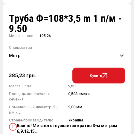
Труба Ф=108*3,5 m 1 п/м -
9.50
Метров в тоне:
105.26
Стоимость за
Метр
385,23 грн.
Купить
Масса 1 п/м:
9,50
Площадь поперечного
0,503 см/кв
сечения:
Номинальный диаметр dH,
9,00 мм
мм 7,5:
Страна-производитель:
Украина
Важно! Металл отпускается кратно 3-м метрам
6,9,12,15…