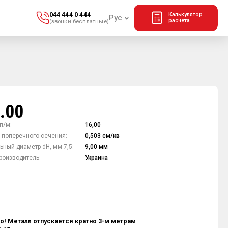
044 444 0 444
Калькулятор
Рус
расчета
(звонки бесплатные)
6.00
п/м:
16,00
 поперечного сечения:
0,503 см/кв
ный диаметр dH, мм 7,5:
9,00 мм
роизводитель:
Украина
о! Металл отпускается кратно 3-м метрам