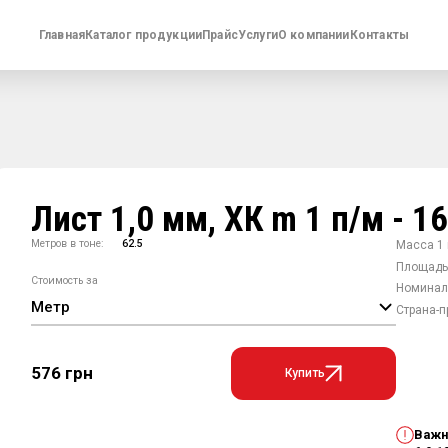
Главная
Каталог продукции
Прайс
Услуги
О компании
Контакты
Лист 1,0 мм, ХК m 1 п/м - 1
Метров в тоне:
62.5
Масса 1 
Площадь
Стоимость за
Номиналь
Метр
Страна-п
576 грн
Купить
Важн